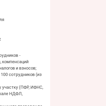
ля
:
рудников -
, компенсаций
алогов и взносов;
100 сотрудников (из
 участку (ПФР, ИФНС,
шкале НДФЛ,