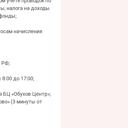
ом учете проводок по
ы‚ налога на доходы
 фонды;
росам начисления
 РФ;
 8:00 до 17:00;
 БЦ «Обухов Центр»;
во» (3 минуты от