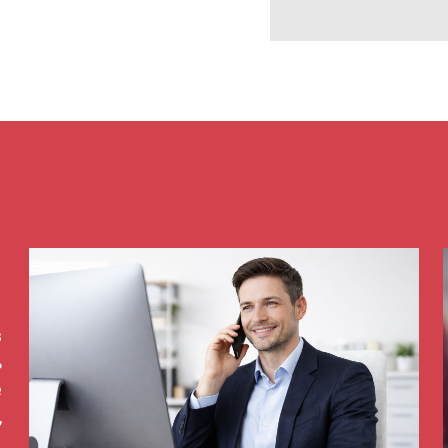
в
ь
е
,